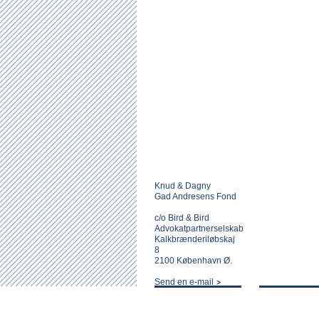
Knud & Dagny
Gad Andresens Fond
c/o Bird & Bird
Advokatpartnerselskab
Kalkbrænderiløbskaj
8
2100 København Ø.
Send en e-mail