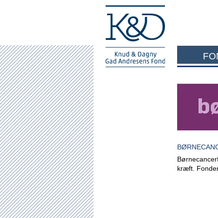
FO
BØRNECAN
Børnecancerfo
kræft. Fonden