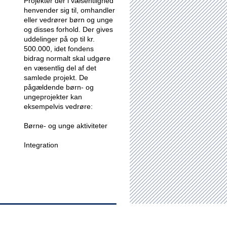
Projekter der i væsentlighed
henvender sig til, omhandler
eller vedrører børn og unge
og disses forhold.
Der gives
uddelinger på op til kr.
500.000, idet fondens
bidrag normalt skal udgøre
en væsentlig del af det
samlede projekt. De
pågældende børn- og
ungeprojekter kan
eksempelvis vedrøre:
Børne- og unge aktiviteter
Integration