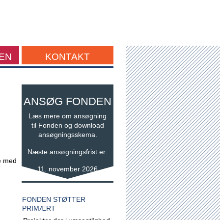
EN
KONTAKT
ANSØG FONDEN
Læs mere om ansøgning
til Fonden og download
ansøgningsskema.
Næste ansøgningsfrist er:
ge med
11. november 2026
FONDEN STØTTER
PRIMÆRT