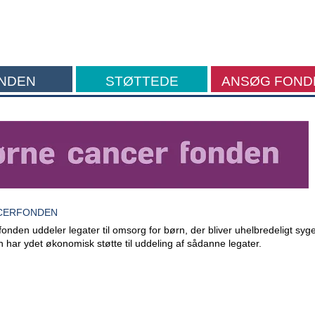
NDEN
STØTTEDE
ANSØG FOND
FORMÅL
CERFONDEN
nden uddeler legater til omsorg for børn, der bliver uhelbredeligt sy
 har ydet økonomisk støtte til uddeling af sådanne legater.