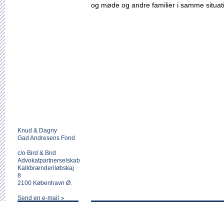
og møde og andre familier i samme situa
Knud & Dagny
Gad Andresens Fond
c/o Bird & Bird
Advokatpartnerselskab
Kalkbrænderiløbskaj
8
2100 København Ø.
Send en e-mail