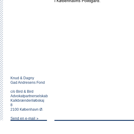
i Københavns Politigård.
Knud & Dagny
Gad Andresens Fond
c/o Bird & Bird
Advokatpartnerselskab
Kalkbrænderiløbskaj
8
2100 København Ø.
Send en e-mail