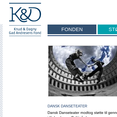
FONDEN
ST
F
DANSK DANSETEATER
Dansk Danseteater modtog støtte til g