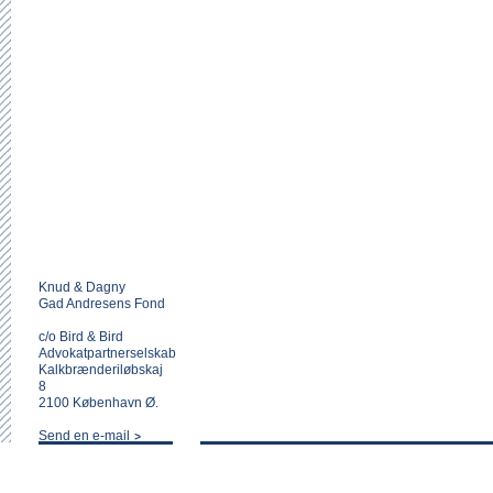
Knud & Dagny
Gad Andresens Fond
c/o Bird & Bird
Advokatpartnerselskab
Kalkbrænderiløbskaj
8
2100 København Ø.
Send en e-mail