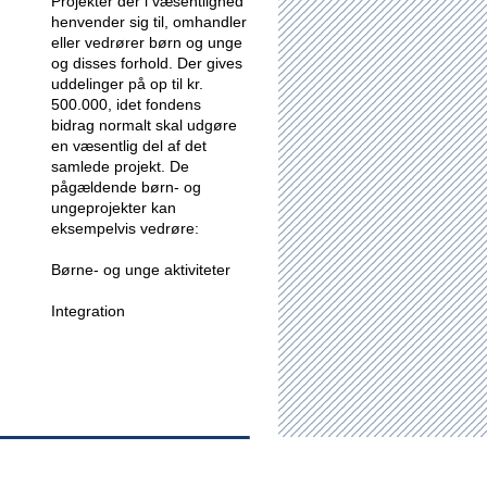
Projekter der i væsentlighed
henvender sig til, omhandler
eller vedrører børn og unge
og disses forhold.
Der gives
uddelinger på op til kr.
500.000, idet fondens
bidrag normalt skal udgøre
en væsentlig del af det
samlede projekt. De
pågældende børn- og
ungeprojekter kan
eksempelvis vedrøre:
Børne- og unge aktiviteter
Integration