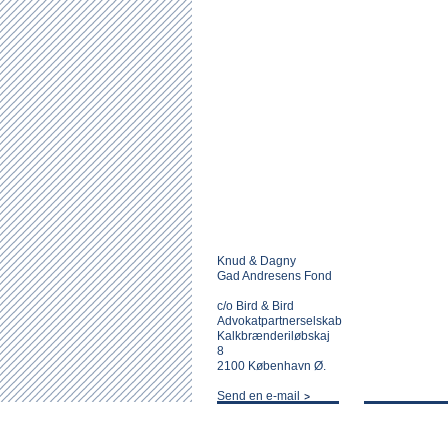
Knud & Dagny
Gad Andresens Fond
c/o Bird & Bird
Advokatpartnerselskab
Kalkbrænderiløbskaj
8
2100 København Ø.
Send en e-mail