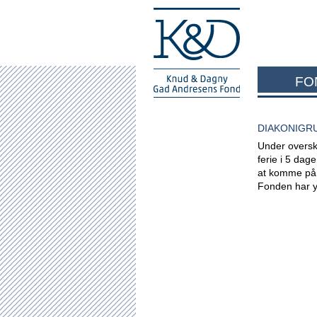
FO
DIAKONIGRU
Under overskr
ferie i 5 dage
at komme på f
Fonden har yd