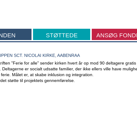
NDEN
STØTTEDE
ANSØG FOND
FORMÅL
PPEN SCT. NICOLAI KIRKE, AABENRAA
iften "Ferie for alle" sender kirken hvert år op mod 90 deltagere gratis
. Deltagerne er socialt udsatte familier, der ikke ellers ville have muligh
erie. Målet er, at skabe inklusion og integration.
et støtte til projektets gennemførelse.