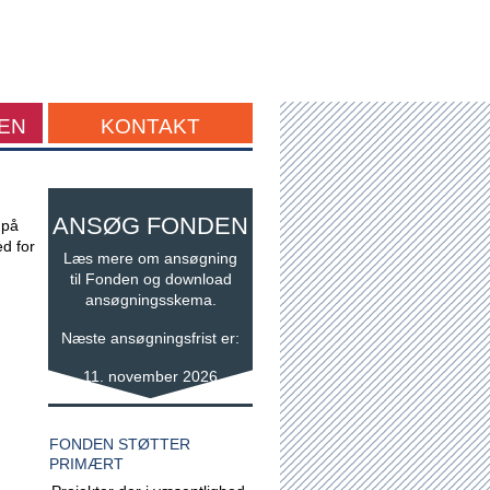
EN
KONTAKT
ANSØG FONDEN
 på
ed for
Læs mere om ansøgning
til Fonden og download
ansøgningsskema.
Næste ansøgningsfrist er:
11. november 2026
FONDEN STØTTER
PRIMÆRT