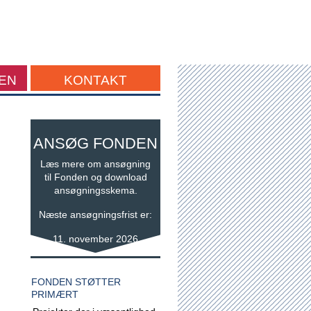
EN
KONTAKT
ANSØG FONDEN
Læs mere om ansøgning
til Fonden og download
ansøgningsskema.
Næste ansøgningsfrist er:
11. november 2026
FONDEN STØTTER
PRIMÆRT