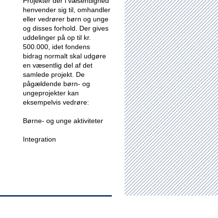
Projekter der i væsentlighed
henvender sig til, omhandler
eller vedrører børn og unge
og disses forhold.
Der gives
uddelinger på op til kr.
500.000, idet fondens
bidrag normalt skal udgøre
en væsentlig del af det
samlede projekt. De
pågældende børn- og
ungeprojekter kan
eksempelvis vedrøre:
Børne- og unge aktiviteter
Integration