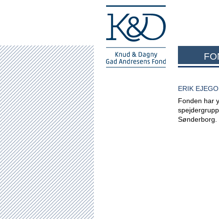
FO
ERIK EJEG
Fonden har yd
spejdergrupp
Sønderborg.