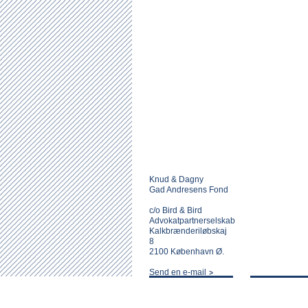
Knud & Dagny
Gad Andresens Fond
c/o Bird & Bird
Advokatpartnerselskab
Kalkbrænderiløbskaj
8
2100 København Ø.
Send en e-mail