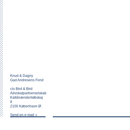
Knud & Dagny
Gad Andresens Fond
c/o Bird & Bird
Advokatpartnerselskab
Kalkbrænderiløbskaj
8
2100 København Ø.
Send en e-mail