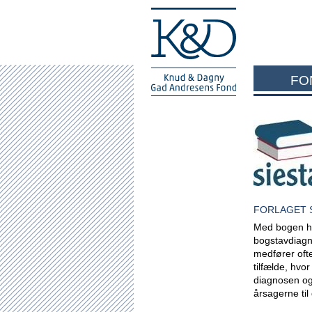
FO
FORLAGET 
Med bogen har
bogstavdiagn
medfører ofte
tilfælde, hvo
diagnosen og
årsagerne ti