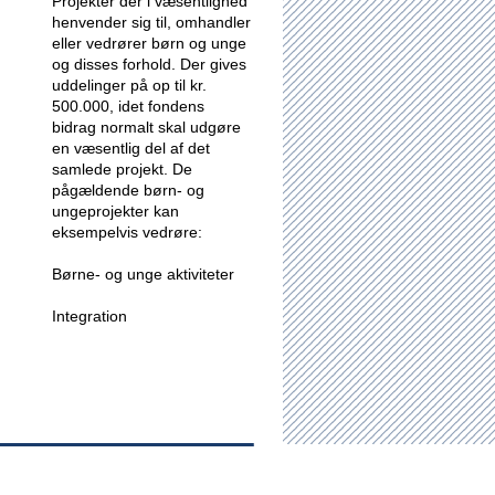
Projekter der i væsentlighed
henvender sig til, omhandler
eller vedrører børn og unge
og disses forhold.
Der gives
uddelinger på op til kr.
500.000, idet fondens
bidrag normalt skal udgøre
en væsentlig del af det
samlede projekt. De
pågældende børn- og
ungeprojekter kan
eksempelvis vedrøre:
Børne- og unge aktiviteter
Integration