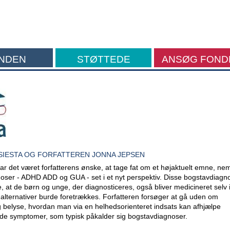
NDEN
STØTTEDE
ANSØG FOND
FORMÅL
SIESTA OG FORFATTEREN JONNA JEPSEN
 det været forfatterens ønske, at tage fat om et højaktuelt emne, nem
oser - ADHD ADD og GUA - set i et nyt perspektiv. Disse bogstavdiagn
, at de børn og unge, der diagnosticeres, også bliver medicineret selv 
r alternativer burde foretrækkes. Forfatteren forsøger at gå uden om
 belyse, hvordan man via en helhedsorienteret indsats kan afhjælpe
l de symptomer, som typisk påkalder sig bogstavdiagnoser.