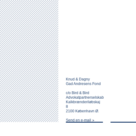
Knud & Dagny
Gad Andresens Fond
c/o Bird & Bird
Advokatpartnerselskab
Kalkbrænderiløbskaj
8
2100 København Ø.
Send en e-mail