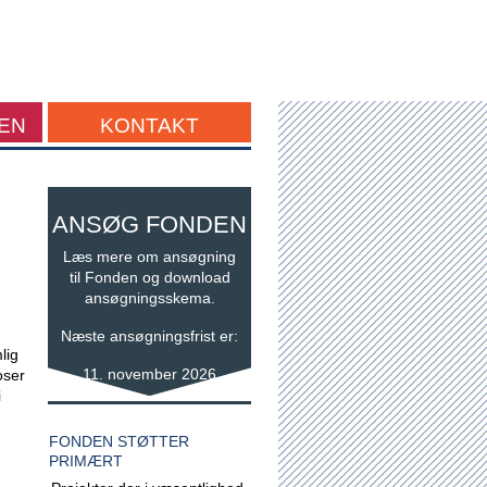
EN
KONTAKT
ANSØG FONDEN
Læs mere om ansøgning
til Fonden og download
ansøgningsskema.
Næste ansøgningsfrist er:
lig
11. november 2026
oser
i
FONDEN STØTTER
PRIMÆRT