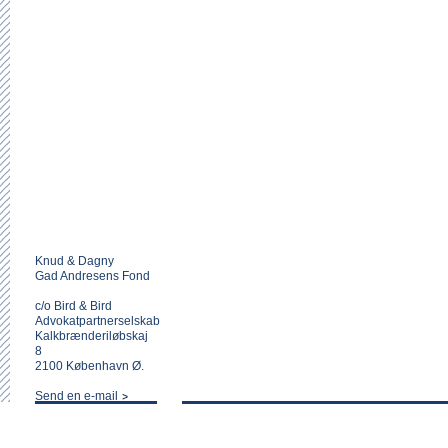
Knud & Dagny
Gad Andresens Fond
c/o Bird & Bird
Advokatpartnerselskab
Kalkbrænderiløbskaj
8
2100 København Ø.
Send en e-mail