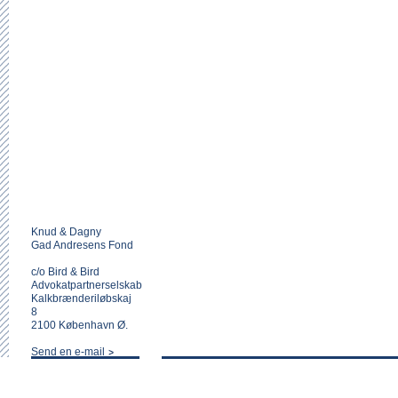
Knud & Dagny
Gad Andresens Fond
c/o Bird & Bird
Advokatpartnerselskab
Kalkbrænderiløbskaj
8
2100 København Ø.
Send en e-mail