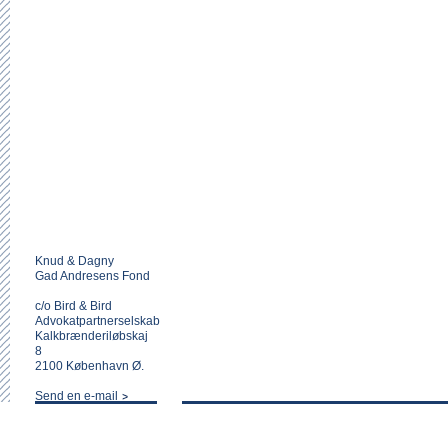
Knud & Dagny
Gad Andresens Fond
c/o Bird & Bird
Advokatpartnerselskab
Kalkbrænderiløbskaj
8
2100 København Ø.
Send en e-mail