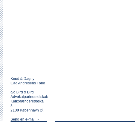
Knud & Dagny
Gad Andresens Fond
c/o Bird & Bird
Advokatpartnerselskab
Kalkbrænderiløbskaj
8
2100 København Ø.
Send en e-mail