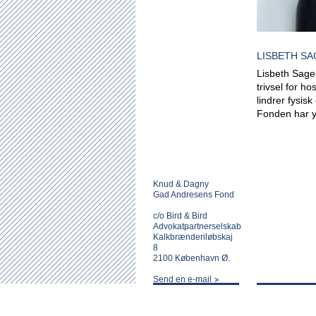
LISBETH S
Lisbeth Sagen
trivsel for h
lindrer fysis
Fonden har yd
Knud & Dagny
Gad Andresens Fond
c/o Bird & Bird
Advokatpartnerselskab
Kalkbrænderiløbskaj
8
2100 København Ø.
Send en e-mail