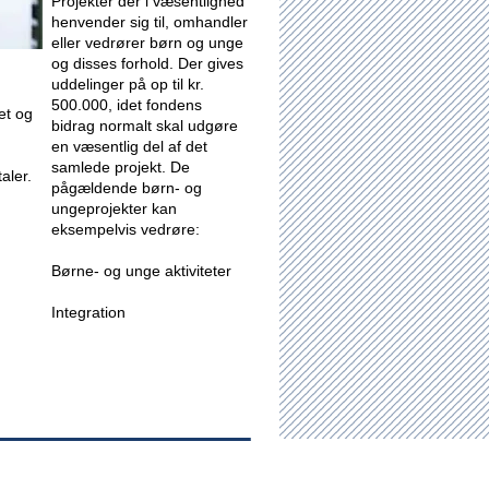
Projekter der i væsentlighed
henvender sig til, omhandler
eller vedrører børn og unge
og disses forhold.
Der gives
uddelinger på op til kr.
500.000, idet fondens
et og
bidrag normalt skal udgøre
en væsentlig del af det
samlede projekt. De
aler.
pågældende børn- og
ungeprojekter kan
eksempelvis vedrøre:
Børne- og unge aktiviteter
Integration