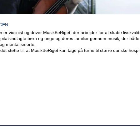
AGEN
 er violinist og driver MusikBeRiget, der arbejder for at skabe livskvalit
ospitalsindlagte børn og unge og deres familier gennem musik, der både
k og mental smerte.
et støtte til, at MusikBeRiget kan tage på turne til større danske hospit