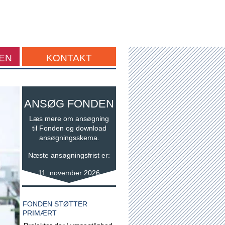
EN
KONTAKT
ANSØG FONDEN
Læs mere om ansøgning
til Fonden og download
ansøgningsskema.
Næste ansøgningsfrist er:
11. november 2026
FONDEN STØTTER
PRIMÆRT