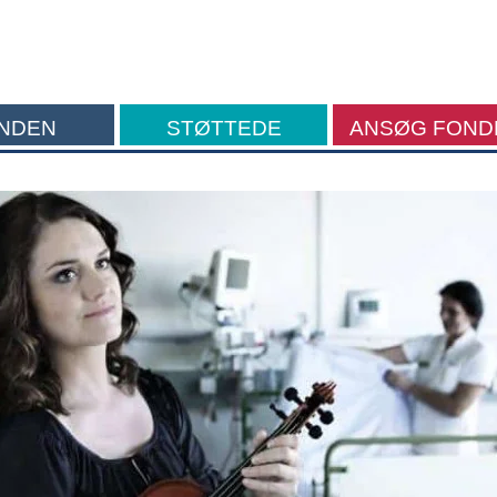
NDEN
STØTTEDE
ANSØG FOND
FORMÅL