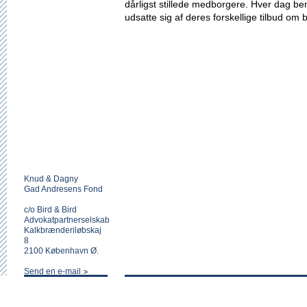
dårligst stillede medborgere. Hver dag be
udsatte sig af deres forskellige tilbud om b
Knud & Dagny
Gad Andresens Fond
c/o Bird & Bird
Advokatpartnerselskab
Kalkbrænderiløbskaj
8
2100 København Ø.
Send en e-mail