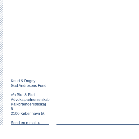
Knud & Dagny
Gad Andresens Fond
c/o Bird & Bird
Advokatpartnerselskab
Kalkbrænderiløbskaj
8
2100 København Ø.
Send en e-mail