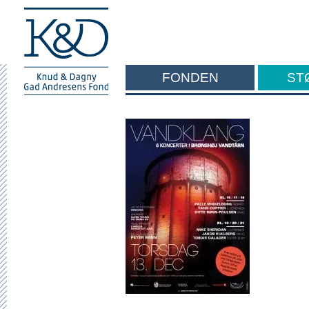
FONDEN
ST
F