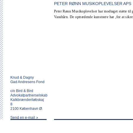
PETER RØNN MUSIKOPLEVELSER APS
Peter Rønn Musikoplevelser har modtaget støtte til
Vandtårn. De optrædende kunstnere har ,for at sikre 
Knud & Dagny
Gad Andresens Fond
c/o Bird & Bird
Advokatpartnerselskab
Kalkbrænderiløbskaj
8
2100 København Ø.
Send en e-mail