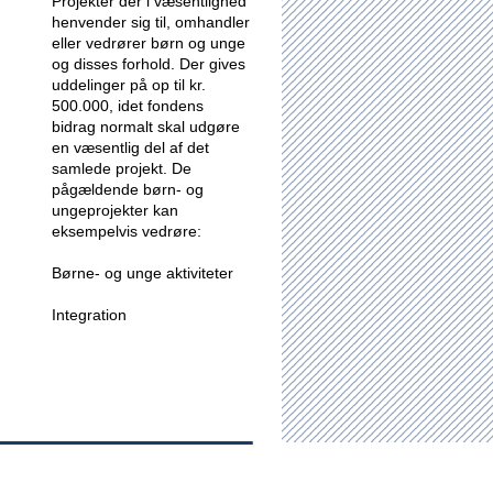
Projekter der i væsentlighed
henvender sig til, omhandler
eller vedrører børn og unge
og disses forhold.
Der gives
uddelinger på op til kr.
500.000, idet fondens
bidrag normalt skal udgøre
en væsentlig del af det
samlede projekt. De
pågældende børn- og
ungeprojekter kan
eksempelvis vedrøre:
Børne- og unge aktiviteter
Integration