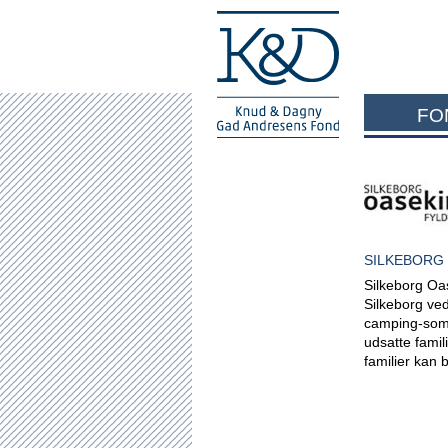
FO
SILKEBORG
Silkeborg Oas
Silkeborg ved
camping-som
udsatte famil
familier kan 