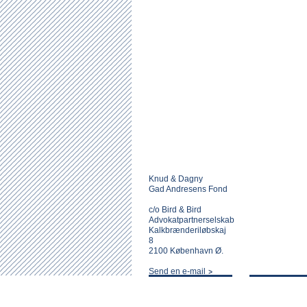
Knud & Dagny
Gad Andresens Fond
c/o Bird & Bird
Advokatpartnerselskab
Kalkbrænderiløbskaj
8
2100 København Ø.
Send en e-mail