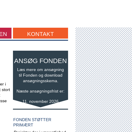
EN
KONTAKT
ANSØG FONDEN
Læs mere om ansøgning
til Fonden og download
ansøgningsskema.
er i
 stort
Næste ansøgningsfrist er:
t
isse
11. november 2026
FONDEN STØTTER
PRIMÆRT