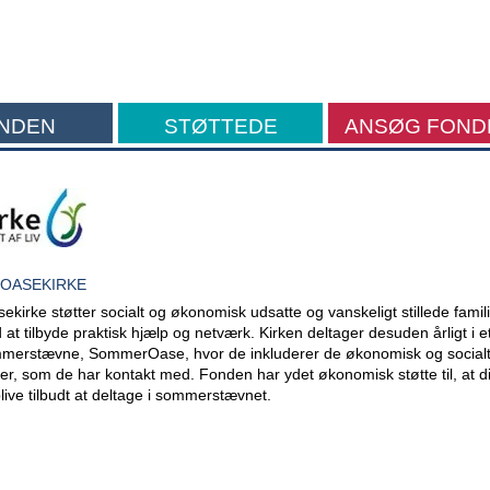
NDEN
STØTTEDE
ANSØG FOND
FORMÅL
 OASEKIRKE
ekirke støtter socialt og økonomisk udsatte og vanskeligt stillede famili
 at tilbyde praktisk hjælp og netværk. Kirken deltager desuden årligt i et
merstævne, SommerOase, hvor de inkluderer de økonomisk og social
ier, som de har kontakt med. Fonden har ydet økonomisk støtte til, at d
blive tilbudt at deltage i sommerstævnet.