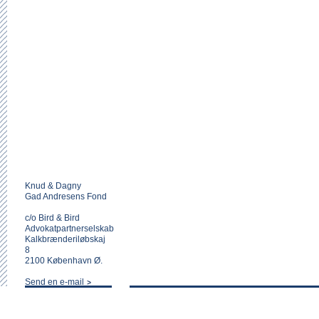
Knud & Dagny
Gad Andresens Fond
c/o Bird & Bird
Advokatpartnerselskab
Kalkbrænderiløbskaj
8
2100 København Ø.
Send en e-mail