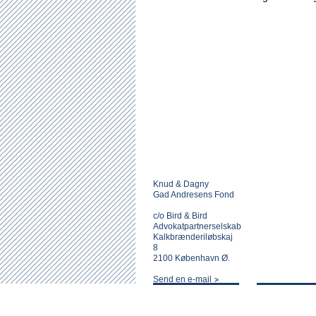
Knud & Dagny
Gad Andresens Fond
c/o Bird & Bird
Advokatpartnerselskab
Kalkbrænderiløbskaj
8
2100 København Ø.
Send en e-mail