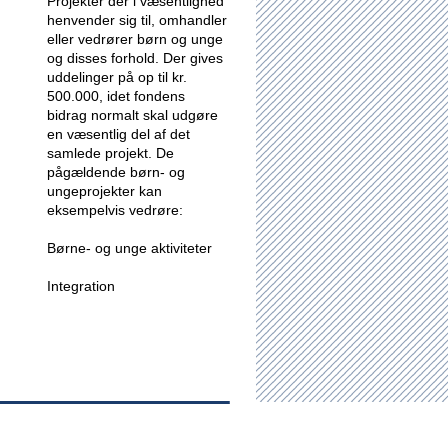
Projekter der i væsentlighed
henvender sig til, omhandler
eller vedrører børn og unge
og disses forhold.
Der gives
uddelinger på op til kr.
500.000, idet fondens
bidrag normalt skal udgøre
en væsentlig del af det
samlede projekt. De
pågældende børn- og
ungeprojekter kan
eksempelvis vedrøre:
Børne- og unge aktiviteter
Integration