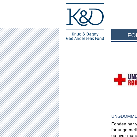
FO
UNGDOMME
Fonden har y
for unge mell
og hvor mang