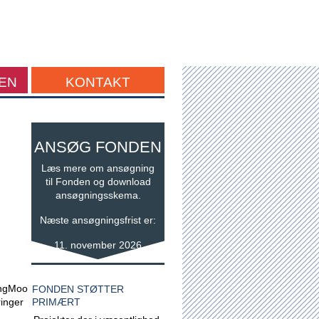
EN
KONTAKT
ANSØG FONDEN
Læs mere om ansøgning
til Fonden og download
ansøgningsskema.
Næste ansøgningsfrist er:
11. november 2026
UngMoo
FONDEN STØTTER
ringer
PRIMÆRT