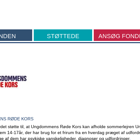
NDEN
STØTTEDE
ANSØG FOND
FORMÅL
NS RØDE KORS
det støtte til, at Ungdommens Røde Kors kan afholde sommerlejren 
em 14-17år, der har brug for et frirum fra en hverdag præget af udford
e af dem har psykiske vanskeligheder, diagnoser og udfordringer.