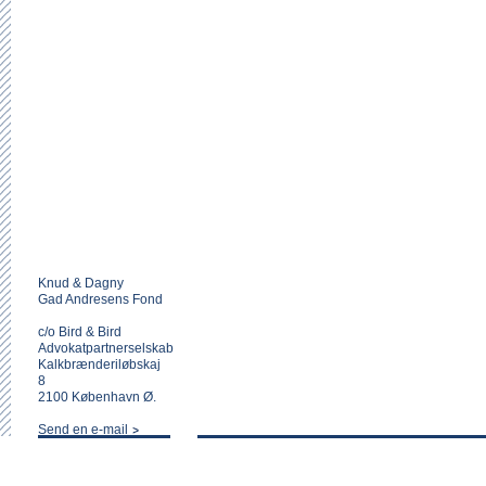
Knud & Dagny
Gad Andresens Fond
c/o Bird & Bird
Advokatpartnerselskab
Kalkbrænderiløbskaj
8
2100 København Ø.
Send en e-mail