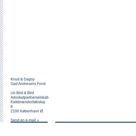
Knud & Dagny
Gad Andresens Fond
c/o Bird & Bird
Advokatpartnerselskab
Kalkbrænderiløbskaj
8
2100 København Ø.
Send en e-mail